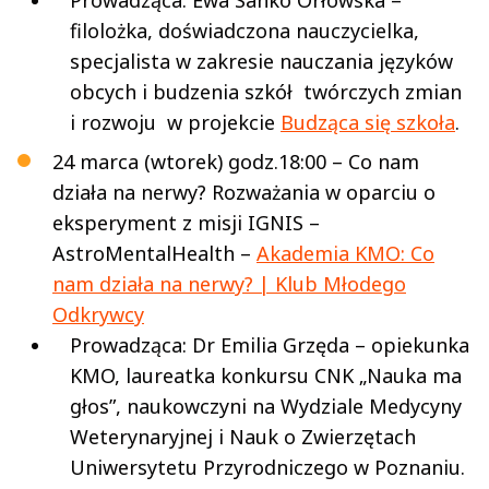
Prowadząca: Ewa Sanko Orłowska –
filolożka, doświadczona nauczycielka,
specjalista w zakresie nauczania języków
obcych i budzenia szkół twórczych zmian
i rozwoju w projekcie
Budząca się szkoła
.
24 marca (wtorek) godz.18:00 – Co nam
działa na nerwy? Rozważania w oparciu o
eksperyment z misji IGNIS –
AstroMentalHealth –
Akademia KMO: Co
nam działa na nerwy? | Klub Młodego
Odkrywcy
Prowadząca: Dr Emilia Grzęda – opiekunka
KMO, laureatka konkursu CNK „Nauka ma
głos”, naukowczyni na Wydziale Medycyny
Weterynaryjnej i Nauk o Zwierzętach
Uniwersytetu Przyrodniczego w Poznaniu.