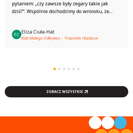
pytaniem: „czy zawsze były zegary takie jak
dziś?”. Wspólnie dochodzimy do wniosku, że
ludzie od dawna szukali sposobów, żeby mierzyć
czas, zanim powstały nowoczesne zegarki.
Eliza Ciuła-Hat
Krótko opowiadamy o tym, że dawniej
Klub Małego Odkrywcy – Tropiciele i Badacze
korzystano z naturalnych zjawisk, takich jak
ruch słońca, oraz...
ZOBACZ WSZYSTKIE