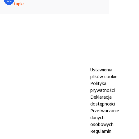
kilkuletnią pasją, organizując pokazy dla
Lupka
kolegów i koleżanek z klas 1–3. Nasza
sala zamieniła się w małe laboratorium,
w którym królowało doświadczenie i
metoda...
Ustawienia
plików cookie
Polityka
prywatności
Deklaracja
dostępności
Przetwarzanie
danych
osobowych
Regulamin