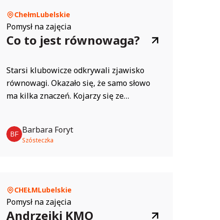
Chełm
Lubelskie
Pomysł na zajęcia
Co to jest równowaga?
Starsi klubowicze odkrywali zjawisko
równowagi. Okazało się, że samo słowo
ma kilka znaczeń. Kojarzy się ze
spokojem, ważeniem lub zachowaniem
równowagi podczas ćwiczeń. Mali
Barbara Foryt
odkrywcy zauważyli, że równowaga to
Szósteczka
umiejętność utrzymania ciała w stabilnej
pozycji, dzięki której nie przewracają się
podczas stania, chodzenia, biegania czy
zabawy. To „balansowanie” ciałem, które...
CHEŁM
Lubelskie
Pomysł na zajęcia
Andrzejki KMO