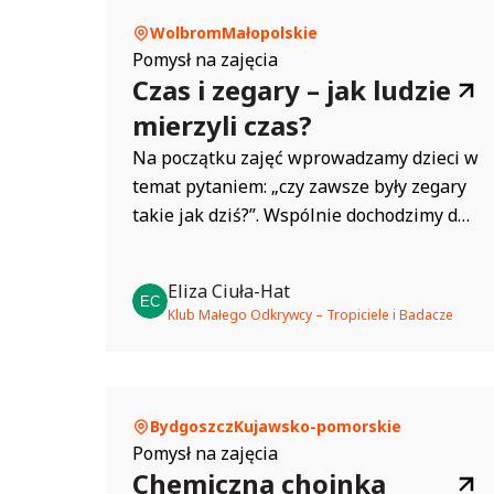
Wolbrom
Małopolskie
Pomysł na zajęcia
Czas i zegary – jak ludzie
mierzyli czas?
Na początku zajęć wprowadzamy dzieci w
temat pytaniem: „czy zawsze były zegary
takie jak dziś?”. Wspólnie dochodzimy do
wniosku, że ludzie od dawna szukali
sposobów, żeby mierzyć czas, zanim
Eliza Ciuła-Hat
powstały nowoczesne zegarki. Krótko
Klub Małego Odkrywcy – Tropiciele i Badacze
opowiadamy o tym, że dawniej
korzystano z naturalnych zjawisk, takich
jak ruch słońca, oraz...
Bydgoszcz
Kujawsko-pomorskie
Pomysł na zajęcia
Chemiczna choinka