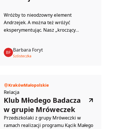
Wróżby to nieodzowny element
Andrzejek. A można też wróżyć
eksperymentując. Nasz „kroczący
pajączek” potwierdził nie tylko nasze
umiejętności podglądania natury, ale
Barbara Foryt
pokazał, że przed nami wiele wyzwań, ale
Szósteczka
można je pokonać licząc na własne siły i
wytrwałość. Pająk, wykonany z trytytek,
to prosta, a zarazem bardzo kreatywna
zabawa badawcza i...
Kraków
Małopolskie
Relacja
Klub Młodego Badacza
w grupie Mróweczek
Przedszkolaki z grupy Mróweczki w
ramach realizacji programu Kącik Małego