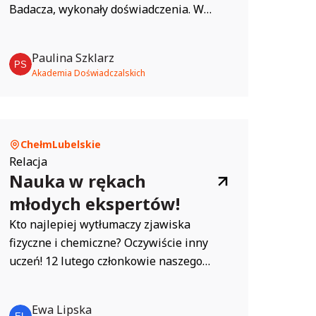
Badacza, wykonały doświadczenia. W
zabawie empirycznej badały śnieg i lód,
poznając jego właściwości. Dzieci
Paulina Szklarz
samodzielnie przygotowały nasycony
Akademia Doświadczalskich
roztwór soli, aby w najbliższym czasie
prowadzić obserwację powstawania
kryształków soli i aby zrozumieć zjawiska
zachodzące w przyrodzie.
Chełm
Lubelskie
Relacja
Nauka w rękach
młodych ekspertów!
Kto najlepiej wytłumaczy zjawiska
fizyczne i chemiczne? Oczywiście inny
uczeń! 12 lutego członkowie naszego
Klubu Młodego Odkrywcy „Lupka” (SP nr
6 w Chełmie) podzielili się swoją
Ewa Lipska