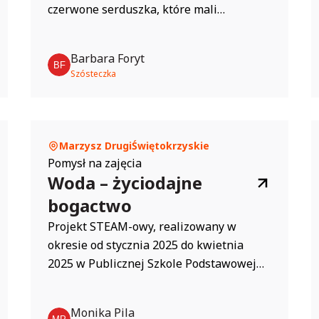
czerwone serduszka, które mali
Odkrywcy wyjmowali z kubeczków
korzystając z różnych magnesów.
Barbara Foryt
Uwielbiany eksperyment z serduszkami,...
Szósteczka
Marzysz Drugi
Świętokrzyskie
Pomysł na zajęcia
Woda – życiodajne
bogactwo
Projekt STEAM-owy, realizowany w
okresie od stycznia 2025 do kwietnia
2025 w Publicznej Szkole Podstawowej
im. Marii Michalczyk ps. Wyrwicz w
Marzyszu. Celem projektu było
Monika Pila