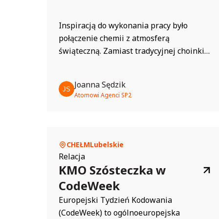
Inspiracją do wykonania pracy było
połączenie chemii z atmosferą
świąteczną. Zamiast tradycyjnej choinki
wykorzystano sprzęt laboratoryjny –
kolby, statywy i naczynia chemiczne,
Joanna Sędzik
które tworzą kształt drzewka. Ozdoby
Atomowi Agenci SP2
wykonano z symboli pierwiastków
chemicznych, a kolorowe roztwory i
lampki nadają całości świąteczny
charakter. Projekt pokazuje, że nauka
CHEŁM
Lubelskie
może być kreatywna i estetyczna,...
Relacja
KMO Szósteczka w
CodeWeek
Europejski Tydzień Kodowania
(CodeWeek) to ogólnoeuropejska