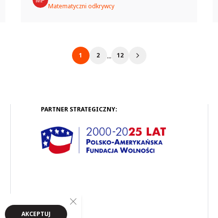
poszerzenie wiedzy uczniów na temat
Matematyczni odkrywcy
istotnego dla ludzkości związku
chemicznego – wody. Członek Makowie
klubu, wykorzystując eksperymenty
chemiczne, dowiedzieli się, co to jest
...
1
2
12
woda i...
PARTNER STRATEGICZNY:
Close GDPR Cookie Banner
AKCEPTUJ