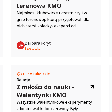
terenowa KMO
Najmłodsi klubowicze uczestniczyli w
grze terenowej, którą przygotowali dla
nich starsi koledzy- eksperci od
wiosennych roślin i owadów w naszym
ogrodzie. Pierwsze zadanie: odszukajcie
Barbara Foryt
rośliny ukryte w woreczkach: kwiat i liść
Szósteczka
mniszka lekarskiego, źdźbło trawy,
bluszczyk kurdybanek, stokrotkę oraz
igiełki ze świerka. Drugie zadanie: wytrop
mrówki, pszczoły i żuka kowala.
CHEŁM
Lubelskie
Relacja
Z miłości do nauki –
Walentynki KMO
Wszystkie walentynkowe eksperymenty
zdominował kolor czerwony. Były