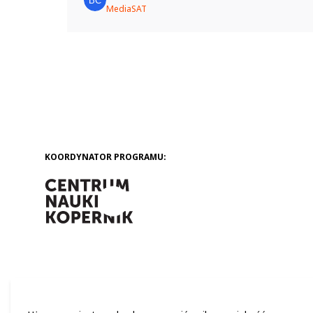
współpracę z drugim klubem – KMO „Kot
MediaSAT
w okularach”. Wspólnie podjęto się
projektowania i budowy miniłazika,
zdolnego do poruszania się nie tylko po...
KOORDYNATOR PROGRAMU: