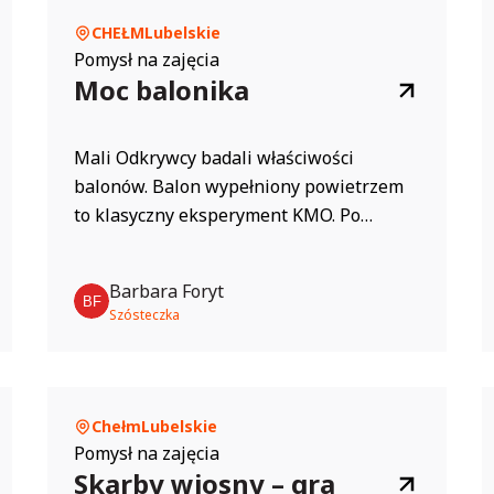
CHEŁM
Lubelskie
Pomysł na zajęcia
Moc balonika
Mali Odkrywcy badali właściwości
balonów. Balon wypełniony powietrzem
to klasyczny eksperyment KMO. Po
pierwsze: okazało się, że nie wszystkie
balony można łatwo nadmuchać. Niektóre
Barbara Foryt
szybko pękały, inne wymagały użycia
Szósteczka
elektrycznej pompki. Skąd te różnice?
Dzieci dopatrzyły się, iż niektóre balony
były już „stare” i ich powłoki słabe. Inne
były wykonane...
Chełm
Lubelskie
Pomysł na zajęcia
Skarby wiosny – gra