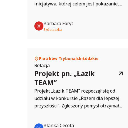
inicjatywa, której celem jest pokazanie,
że programowanie i cyfrowa kreatywność
mogą być świetną zabawą dla każdego
Barbara Foryt
bez względu na wiek czy posiadane
Szósteczka
doświadczenie. Wspólne aktywności uczą
logicznego myślenia, rozwijają
umiejętności współpracy i kreatywnego
rozwiązywania problemów. W CodeWeek
Piotrków Trybunalski
Łódzkie
chodzi nie tylko o pisanie kodu, ale...
Relacja
Projekt pn. „Łazik
TEAM”
Projekt „Łazik TEAM” rozpoczął się od
udziału w konkursie „Razem dla lepszej
przyszłości”. Zgłoszony pomysł otrzymał
nagrodę, co pozwoliło na dalsze działania.
Od samego początku plan zakładał
Blanka Cecota