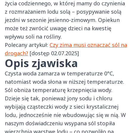
życia codziennego, w której mamy do czynienia
z rozmrażaniem lodu solą – posypywanie solą
jezdni w sezonie jesienno-zimowym. Opiekun
może też zwrócić uwagę dzieci na kwestię
wpływu soli na rośliny.
Polecany artykuł:
Czy zima musi oznaczać sól na
drogach?
[dostęp 02.07.2025]
Opis zjawiska
Czysta woda zamarza w temperaturze 0°C,
natomiast woda słona w niższej temperaturze.
Sól obniża temperaturę krzepnięcia wody.
Dzieje się tak, ponieważ jony sodu i chloru
wybijają cząsteczki wody z sieci krystalicznej
lodu, jednocześnie nie wbudowując się w nią. W
naszym doświadczeniu wsypana sól stopiła
wierzchnią warstwę lodu – co pozwoliło na