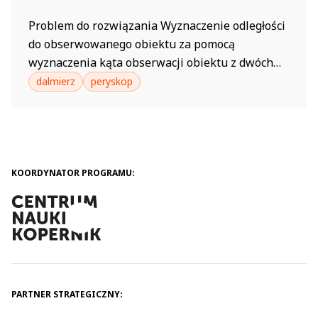
Problem do rozwiązania Wyznaczenie odległości
do obserwowanego obiektu za pomocą
wyznaczenia kąta obserwacji obiektu z dwóch
różnych miejsc Spis materiałów Dwa małe,
dalmierz
peryskop
płaskie lusterka o wymiarach około 5×5 cm
Miarka (co najmniej 3 m) Kątomierz Tektura lub
brystol Tuba kartonowa lub plastikowa (może
też być zwinięty papier) Klej lub taśma...
KOORDYNATOR PROGRAMU:
PARTNER STRATEGICZNY: