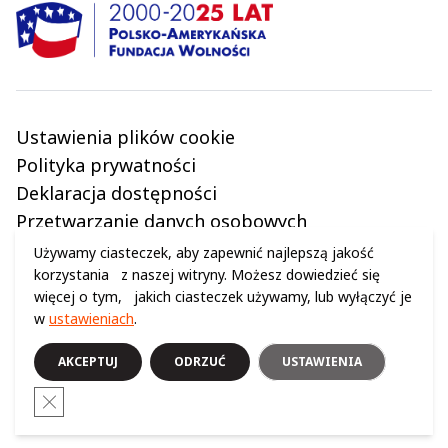
Ustawienia plików cookie
Polityka prywatności
Deklaracja dostępności
Przetwarzanie danych osobowych
Regulamin
Używamy ciasteczek, aby zapewnić najlepszą jakość
korzystania z naszej witryny. Możesz dowiedzieć się
więcej o tym, jakich ciasteczek używamy, lub wyłączyć je
w
ustawieniach
.
© 2024 WSZELKIE PRAWA ZASTRZEŻONE (C) CENTRUM NAUKI KOPERNIK
AKCEPTUJ
ODRZUĆ
USTAWIENIA
Close GDPR Cookie Banner
Opublikowano: 15.03.2025 | Zaktualizowano: 18.03.2025
Logo i link FormImpress