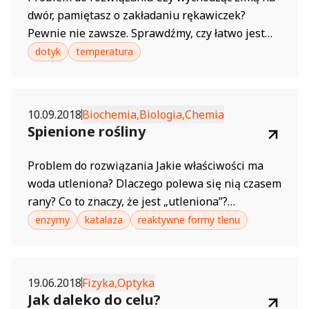
dwór, pamiętasz o zakładaniu rękawiczek?
Pewnie nie zawsze. Sprawdźmy, czy łatwo jest
wykonywać proste czynności, gdy niska
dotyk
temperatura
temperatura osłabi nasze odczuwanie dotyku.
Wskazówki dla opiekuna Podczas
doświadczenia można realizować elementy
10.09.2018
Biochemia,
Biologia,
Chemia
Podstawy Programowej wychowania
Spienione rośliny
przedszkolnego: Obszar I, pkt 7 Obszar IV, pkt.
12,...
Problem do rozwiązania Jakie właściwości ma
woda utleniona? Dlaczego polewa się nią czasem
rany? Co to znaczy, że jest „utleniona”?
Poszukiwania odpowiedzi na te pytania możesz
enzymy
katalaza
reaktywne formy tlenu
zacząć od wykonania tego doświadczenia. Spis
materiałów próbki roślin: owoców, warzyw, liści,
łodyg, np. jabłka, ziemniaka, pomidora, natki
19.06.2018
Fizyka,
Optyka
pietruszki, marchewki przezroczyste pojemniki
Jak daleko do celu?
na...