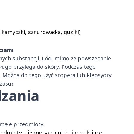
 kamyczki, sznurowadła, guziki)
czami
nych substancji. Lód, mimo że powszechnie
długo przylega do skóry. Podczas tego
. Można do tego użyć stopera lub klepsydry.
zasu?
dzania
 małe przedmioty.
edmioty – jedne są cienkie, inne kłujące.