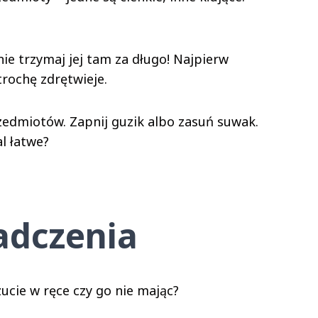
nie trzymaj jej tam za długo! Najpierw
trochę zdrętwieje.
zedmiotów. Zapnij guzik albo zasuń suwak.
l łatwe?
adczenia
zucie w ręce czy go nie mając?