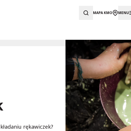
MAPA KMO
MENU
k
kładaniu rękawiczek?