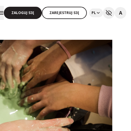
A
ZALOGUJ SIĘ
ZAREJESTRUJ SIĘ
PL