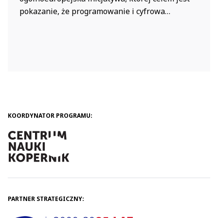
pokazanie, że programowanie i cyfrowa
kreatywność mogą być świetną zabawą dla
każdego bez względu na wiek czy posiadane
doświadczenie. Wspólne aktywności uczą
logicznego myślenia, rozwijają umiejętności
współpracy i kreatywnego rozwiązywania
problemów. W CodeWeek chodzi nie tylko o
pisanie kodu, ale...
KOORDYNATOR PROGRAMU:
PARTNER STRATEGICZNY: