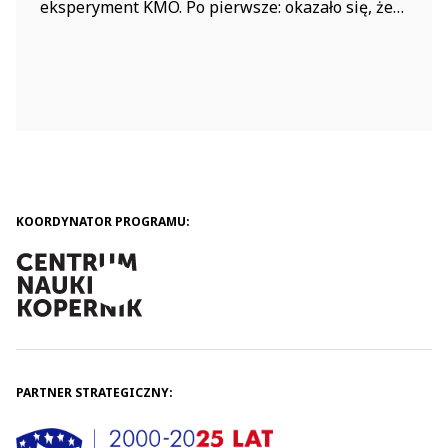
eksperyment KMO. Po pierwsze: okazało się, że
nie wszystkie balony można łatwo nadmuchać.
Niektóre szybko pękały, inne wymagały użycia
elektrycznej pompki. Skąd te różnice? Dzieci
dopatrzyły się, iż niektóre balony były już „stare”
i ich powłoki słabe. Inne były wykonane...
KOORDYNATOR PROGRAMU:
PARTNER STRATEGICZNY: