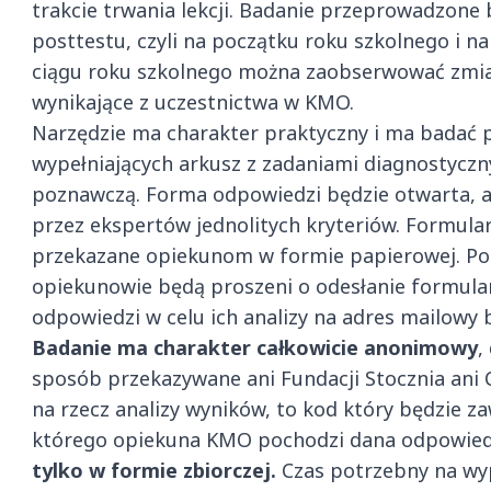
trakcie trwania lekcji. Badanie przeprowadzone
posttestu, czyli na początku roku szkolnego i n
ciągu roku szkolnego można zaobserwować zmia
wynikające z uczestnictwa w KMO.
Narzędzie ma charakter praktyczny i ma badać 
wypełniających arkusz z zadaniami diagnostyczn
poznawczą. Forma odpowiedzi będzie otwarta, a
przez ekspertów jednolitych kryteriów. Formul
przekazane opiekunom w formie papierowej. Po 
opiekunowie będą proszeni o odesłanie formular
odpowiedzi w celu ich analizy na adres mailowy 
Badanie ma charakter całkowicie anonimowy
,
sposób przekazywane ani Fundacji Stocznia ani 
na rzecz analizy wyników, to kod który będzie za
którego opiekuna KMO pochodzi dana odpowie
tylko w formie zbiorczej.
Czas potrzebny na wyp