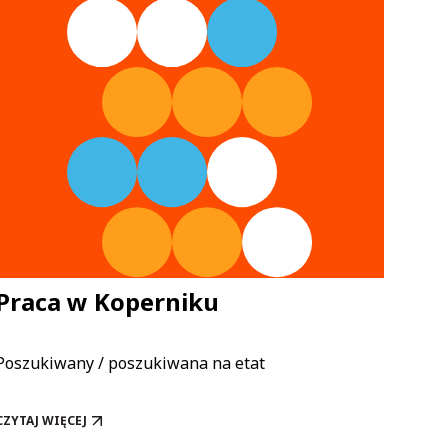
Praca w Koperniku
Kon
Prz
Poszukiwany / poszukiwana na etat
Nabór
"Wspó
CZYTAJ WIĘCEJ
PRACA W KOPERNIKU
CZYTA