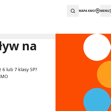
MAPA KMO
MENU
ływ na
 6 lub 7 klasy SP?
 KMO