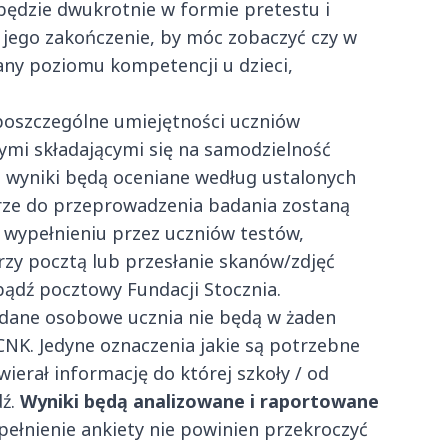
 będzie dwukrotnie w formie pretestu i
a jego zakończenie, by móc zobaczyć czy w
ny poziomu kompetencji u dzieci,
poszczególne umiejętności uczniów
ymi składającymi się na samodzielność
 wyniki będą oceniane według ustalonych
arze do przeprowadzenia badania zostaną
wypełnieniu przez uczniów testów,
zy pocztą lub przesłanie skanów/zdjęć
bądź pocztowy Fundacji Stocznia.
 dane osobowe ucznia nie będą w żaden
CNK. Jedyne oznaczenia jakie są potrzebne
wierał informację do której szkoły / od
dź.
Wyniki będą analizowane i raportowane
ełnienie ankiety nie powinien przekroczyć