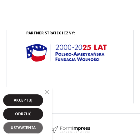
PARTNER STRATEGICZNY:
Close GDPR Cookie Banner
AKCEPTUJ
ODRZUĆ
USTAWIENIA
Logo i link FormImpress