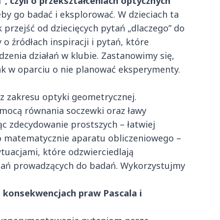
”, czyli o przekształceniach optycznych
eby go badać i eksplorować. W dzieciach ta
 przejść od dziecięcych pytań „dlaczego” do
ródłach inspiracji i pytań, które
enia działań w klubie. Zastanowimy się,
 jak w oparciu o nie planować eksperymenty.
 z zakresu optyki geometrycznej.
omocą równania soczewki oraz ławy
ąc zdecydowanie prostszych – łatwiej
 matematycznie aparatu obliczeniowego –
ytuacjami, które odzwierciedlają
tań prowadzących do badań. Wykorzystujmy
 o konsekwencjach praw Pascala i