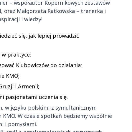
hler – współautor Kopernikowych zestawów
, oraz Małgorzata Ratkowska – trenerka i
piracji i wiedzy!
dzieć się, jak lepiej prowadzić
 w praktyce;
izować Klubowiczów do działania;
ie KMO;
ruzji i Armenii;
mi pasjonatami uczenia się.
, w języku polskim, z symultanicznym
h KMO. W czasie spotkań będziemy wspólnie
i i pomysłami.