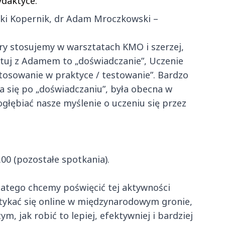
daktyce.
ki Kopernik, dr Adam Mroczkowski –
.
óry stosujemy w warsztatach KMO i szerzej,
tuj z Adamem to „doświadczanie”, Uczenie
stosowanie w praktyce / testowanie”. Bardzo
ia się po „doświadczaniu”, była obecna w
łębiać nasze myślenie o uczeniu się przez
18.00 (pozostałe spotkania).
latego chcemy poświęcić tej aktywności
otykać się online w międzynarodowym gronie,
 jak robić to lepiej, efektywniej i bardziej