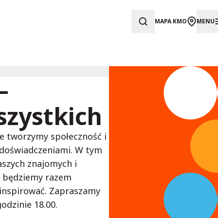
MAPA KMO
MENU
–
szystkich
że tworzymy społeczność i
 doświadczeniami. W tym
szych znajomych i
ch będziemy razem
i inspirować. Zapraszamy
odzinie 18.00.