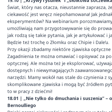
19.10 | „Krzywy rysunek” i „słoikowa soczewka
Świat, który nas otacza, nieustannie zaprasza, ż
ciekawość jest wręcz niepohamowana! Jak jednak
eksperymentów? Na webinarium porozmawiamy o ź
umożliwiają nam przygotowywanie się do prowadz
jak rodzą się takie pytania, jak je artykułować i
Będzie też trochę o Złomku oraz Chipie i Dale’u.
Przy okazji zbadamy niektóre zjawiska optyczne
Zagadnienia te można omawiać i opisywać za p
optycznej. Ale można też je eksplorować, używaj
dostępnych i niewymagających zaawansowanego
narzędzi. Mamy wokół nas stale do czynienia z s
skomplikowane zjawiska i mogą być źródłem py
to w pracy z dziećmi!
18.01 | „Nie tylko do dmuchania i suszenia” –
Bernoulliego