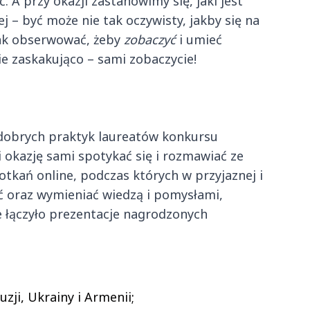
 przy okazji zastanowimy się, jaki jest
 – być może nie tak oczywisty, jakby się na
ak obserwować, żeby
zobaczyć
i umieć
ie zaskakująco – sami zobaczycie!
dobrych praktyk laureatów konkursu
i okazję sami spotykać się i rozmawiać ze
tkań online, podczas których w przyjaznej i
 oraz wymieniać wiedzą i pomysłami,
e łączyło prezentacje nagrodzonych
,
zji, Ukrainy i Armenii;