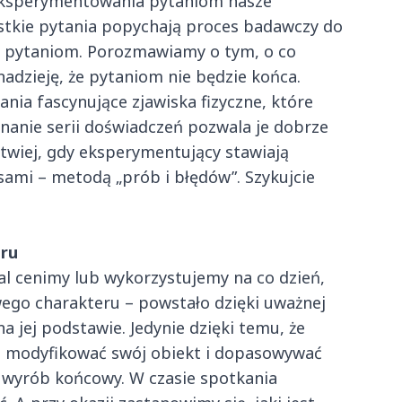
u eksperymentowania pytaniom nasze
ystkie pytania popychają proces badawczy do
ej pytaniom. Porozmawiamy o tym, o co
nadzieję, że pytaniom nie będzie końca.
nia fascynujące zjawiska fizyczne, które
nanie serii doświadczeń pozwala je dobrze
atwiej, gdy eksperymentujący stawiają
ami – metodą „prób i błędów”. Szykujcie
eru
al cenimy lub wykorzystujemy na co dzień,
wego charakteru – powstało dzięki uważnej
 jej podstawie. Jedynie dzięki temu, że
 modyfikować swój obiekt i dopasowywać
 wyrób końcowy. W czasie spotkania