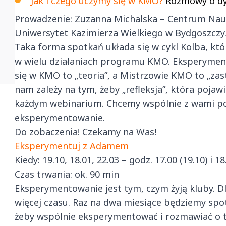
Jak i czego uczymy się w KMO?
Rozmowy o dy
Prowadzenie: Zuzanna Michalska – Centrum Nau
Uniwersytet Kazimierza Wielkiego w Bydgoszczy
Taka forma spotkań układa się w cykl Kolba, kt
w wielu działaniach programu KMO. Eksperymen
się w KMO to „teoria”, a Mistrzowie KMO to „za
nam zależy na tym, żeby „refleksja”, która pojaw
każdym webinarium. Chcemy wspólnie z wami pog
eksperymentowanie.
Do zobaczenia! Czekamy na Was!
Eksperymentuj z Adamem
Kiedy: 19.10, 18.01, 22.03 – godz. 17.00 (19.10) i 
Czas trwania: ok. 90 min
Eksperymentowanie jest tym, czym żyją kluby. D
więcej czasu. Raz na dwa miesiące będziemy sp
żeby wspólnie eksperymentować i rozmawiać o tym,