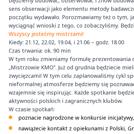
będziemy budować, obserwować i znów budować. A
sens obserwacji jako elementu metody badawczej
początku wydawało. Porozmawiamy też o tym, j
wyciągnąć wnioski z tego, co zobaczyliśmy. Będz
Wszyscy jesteśmy mistrzami!
Kiedy: 21.12, 22.02, 19.04, i 21.06 – godz. 18.00
Czas trwania: ok. 90 min
W tym roku zmieniamy formułę prezentowania 
„Mistrzowie KMO”. Już od grudnia będziecie miel
zwycięzcami! W tym celu zaplanowaliśmy cykl spo
nieformalnej atmosferze będziemy się poznawać
wzajemnie się inspirując. Każde spotkanie będzi
aktywności polskich i zagranicznych klubów.
W czasie spotkań:
poznacie nagrodzone w konkursie inicjatywy
nawiążecie kontakt z opiekunami z Polski, Gru