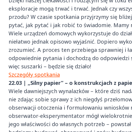
Dzięki naszej ciekawości i rodzącym się w tok
eksploracje mogą trwać i trwać. Jednak czy wsz
przodu? W czasie spotkania przyjrzymy się bliż
pytać, jak pytać i jak robić to świadomie. Mamy 
Wiele urządzeń domowych wykorzystuje do działa
niełatwo jednak opisowo wyjaśnić. Dopiero wyko
zrozumieć. A proces ten przebiega sprawniej i ł
odpowiednie pytania i dochodzą do odpowiedzi s
więc suszarki – będzie się działo!
Szczegóły spotkania
22.03 | „Silny papier” – o konstrukcjach z papi
Wiele dawniejszych wynalazków – które dziś nad
nie zdając sobie sprawy z ich niegdyś przełomo
obserwacji otoczenia i formułowaniu wniosków na
obserwator-eksperymentator mógł wielokrotnie
jego właściwości do własnych potrzeb – powstał