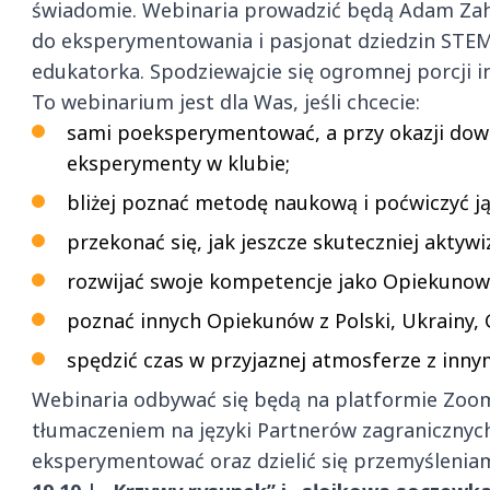
świadomie. Webinaria prowadzić będą Adam Za
do eksperymentowania i pasjonat dziedzin STEM
edukatorka. Spodziewajcie się ogromnej porcji ins
To webinarium jest dla Was, jeśli chcecie:
sami poeksperymentować, a przy okazji dowie
eksperymenty w klubie;
bliżej poznać metodę naukową i poćwiczyć ją
przekonać się, jak jeszcze skuteczniej aktyw
rozwijać swoje kompetencje jako Opiekunow
poznać innych Opiekunów z Polski, Ukrainy, G
spędzić czas w przyjaznej atmosferze z inny
Webinaria odbywać się będą na platformie Zoom
tłumaczeniem na języki Partnerów zagranicznyc
eksperymentować oraz dzielić się przemyśleniam