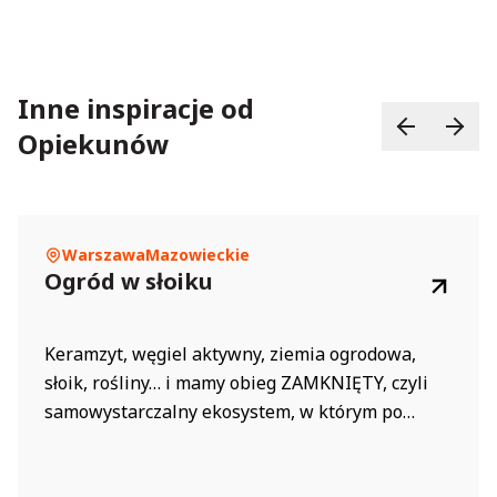
Inne inspiracje od
Opiekunów
Warszawa
Mazowieckie
Ogród w słoiku
Keramzyt, węgiel aktywny, ziemia ogrodowa,
słoik, rośliny… i mamy obieg ZAMKNIĘTY, czyli
samowystarczalny ekosystem, w którym po
pewnym czasie roślinność może rozwijać się
sama bez ingerencji z naszej strony. Link do