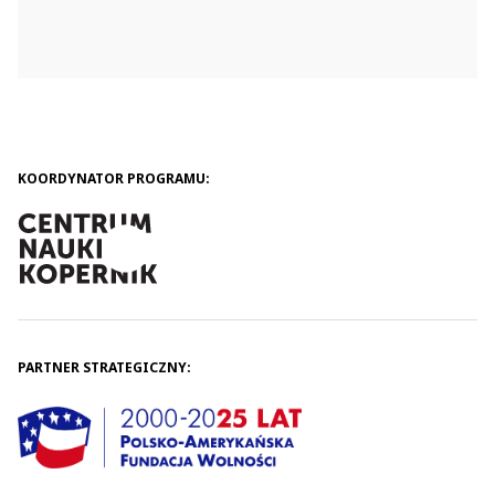
wideo:
https://sway.office.com/jhED8qqjBX5w1rfQ?
ref=Link&fbclid=IwAR1G910lyQyDgTZfRgv4SmzcrJtzw
KOORDYNATOR PROGRAMU:
PARTNER STRATEGICZNY: