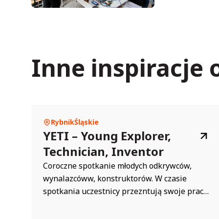
Inne inspiracje
Rybnik
Śląskie
YETI – Young Explorer,
Technician, Inventor
Coroczne spotkanie młodych odkrywców,
wynalazcóww, konstruktorów. W czasie
spotkania uczestnicy przezntują swoje prace
z lego. Biorą udział w różnych warsztatach. W
projeckcie biorą udział zaprzyjaźnione kluby