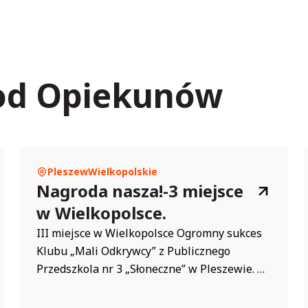
 od Opiekunów
Pleszew
Wielkopolskie
Nagroda nasza!-3 miejsce
w Wielkopolsce.
III miejsce w Wielkopolsce Ogromny sukces
Klubu „Mali Odkrywcy” z Publicznego
Przedszkola nr 3 „Słoneczne” w Pleszewie. W
konkursie „Najaktywniejszy Klub Młodego
Odkrywcy w Wielkopolsce” Klub „Mali