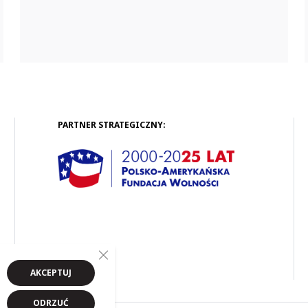
Odkrywcy” pod kierunkiem Doroty
Waliszewskiej-Kot zajął III miejsce. Radość
ogromna, gdyż wśród nagrodzonych w
konkursie placówek znaleźliśmy się jako
jedyne...
PARTNER STRATEGICZNY:
Close GDPR Cookie Banner
AKCEPTUJ
ODRZUĆ