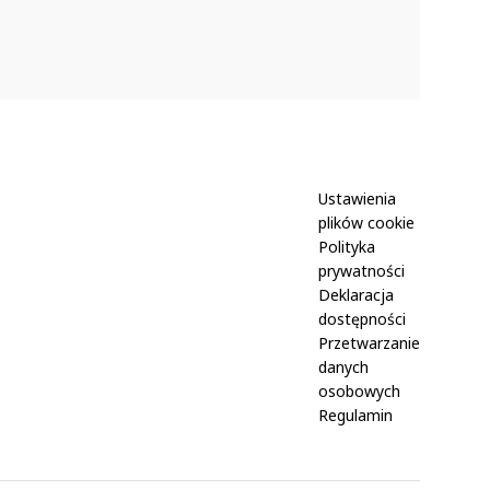
swojej działalności...
sz
po
cz
po
Ustawienia
plików cookie
Polityka
prywatności
Deklaracja
dostępności
Przetwarzanie
danych
osobowych
Regulamin