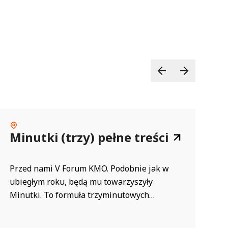
Minutki (trzy) pełne treści
P
n
d
Przed nami V Forum KMO. Podobnie jak w
M
ubiegłym roku, będą mu towarzyszyły
pr
Minutki. To formuła trzyminutowych
So
wystąpień opiekunów klubów, w trakcie
pr
których chętni będą mogli opowiedzieć o
ch