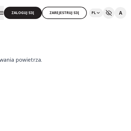
A
ZALOGUJ SIĘ
ZAREJESTRUJ SIĘ
PL
wania powietrza.