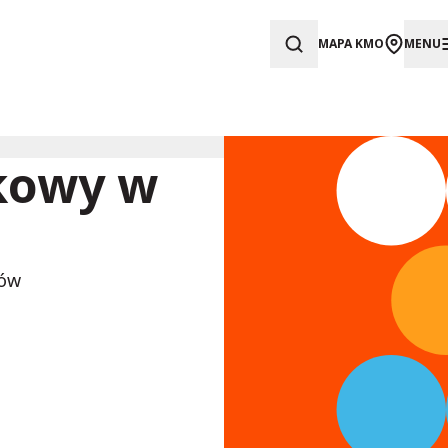
MAPA KMO
MENU
ukowy w
zów