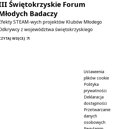
III Świętokrzyskie Forum
Aka
Młodych Badaczy
do 
Efekty STEAM-wych projektów Klubów Młodego
Nauk
Odkrywcy z województwa świętokrzyskiego
CZYTAJ WIĘCEJ
CZYTA
III ŚWIĘTOKRZYSKIE FORUM MŁODYCH BADACZY
AKADE
Ustawienia
plików cookie
Polityka
prywatności
Deklaracja
dostępności
Przetwarzanie
danych
osobowych
Regulamin