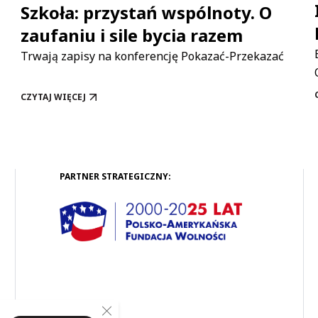
Szkoła: przystań wspólnoty. O
zaufaniu i sile bycia razem
Trwają zapisy na konferencję Pokazać-Przekazać
CZYTAJ WIĘCEJ
SZKOŁA: PRZYSTAŃ WSPÓLNOTY. O ZAUFANIU I SILE BYCIA RAZEM
PARTNER STRATEGICZNY:
Close GDPR Cookie Banner