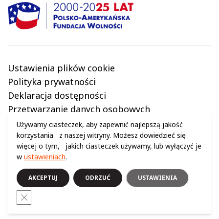
Ustawienia plików cookie
Polityka prywatności
Deklaracja dostępności
Przetwarzanie danych osobowych
Regulamin
Używamy ciasteczek, aby zapewnić najlepszą jakość
korzystania z naszej witryny. Możesz dowiedzieć się
więcej o tym, jakich ciasteczek używamy, lub wyłączyć je
w
ustawieniach
.
© 2024 WSZELKIE PRAWA ZASTRZEŻONE (C) CENTRUM NAUKI KOPERNIK
AKCEPTUJ
ODRZUĆ
USTAWIENIA
Close GDPR Cookie Banner
Opublikowano: 15.03.2025 | Zaktualizowano: 18.03.2025
Logo i link FormImpress