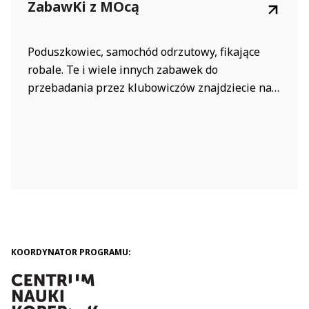
ZabawKi z MOcą
Poduszkowiec, samochód odrzutowy, fikające
robale. Te i wiele innych zabawek do
przebadania przez klubowiczów znajdziecie na
Padlecie pod linkiem:
https://padlet.com/kasiahalys2020/zabawki-z-
moc-rcycwyc9dp33tnpk Są to propozycje
opiekunek KMO z woj. podkarpackiego.
Korzystajcie!
KOORDYNATOR PROGRAMU: