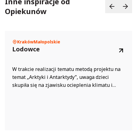
Inne inspiracje od
Opiekunów
Kraków
Małopolskie
Lodowce
W trakcie realizacji tematu metodą projektu na
temat „Arktyki i Antarktydy”, uwaga dzieci
skupiła się na zjawisku ocieplenia klimatu i
zawiązanym z nim zagadnieniem topnienia
lodowców. Informacji na ten temat szukaliśmy w
internecie, jak również w specjalistycznych
książkach, które dzieci przynosiły z domów. Żeby
pokazać dzieciom jak wielkim zagrożeniem dla...