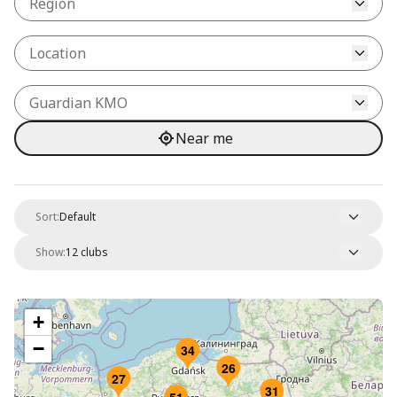
Region
Location
Guardian KMO
Near me
Sort:
Default
Show:
12 clubs
+
−
34
26
27
31