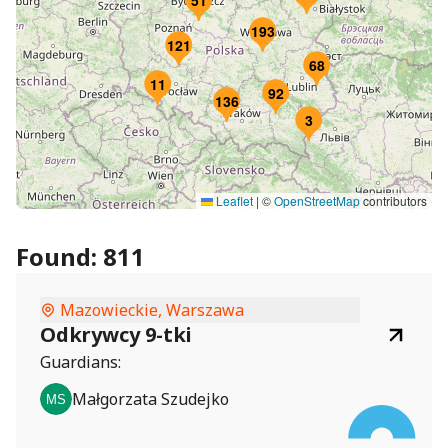
51
193
121
68
11
92
136
3
Leaflet
|
©
OpenStreetMap
contributors
Found:
811
Mazowieckie, Warszawa
Odkrywcy 9-tki
Guardians:
Małgorzata Szudejko