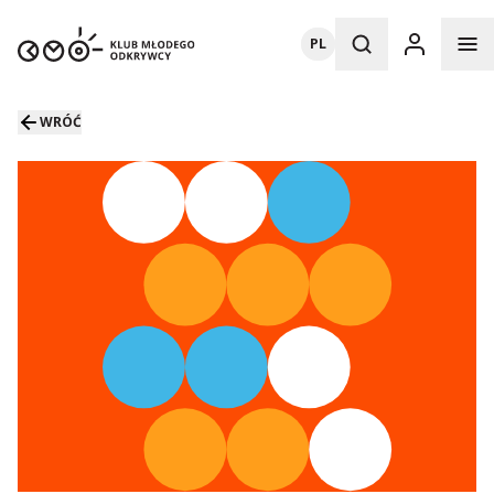
PL
WRÓĆ