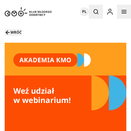
PL
WRÓĆ