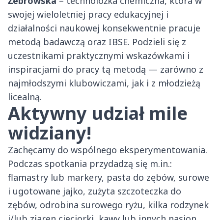
Żebrowska
– technolożka chemiczna, która w
swojej wieloletniej pracy edukacyjnej i
działalności naukowej konsekwentnie pracuje
metodą badawczą oraz IBSE. Podzieli się z
uczestnikami praktycznymi wskazówkami i
inspiracjami do pracy tą metodą — zarówno z
najmłodszymi klubowiczami, jak i z młodzieżą
licealną.
Aktywny udział mile
widziany!
Zachęcamy do wspólnego eksperymentowania.
Podczas spotkania przydadzą się m.in.:
flamastry lub markery, pasta do zębów, surowe
i ugotowane jajko, zużyta szczoteczka do
zębów, odrobina surowego ryżu, kilka rodzynek
i/lub ziaren cieciorki, kawy lub innych nasion,