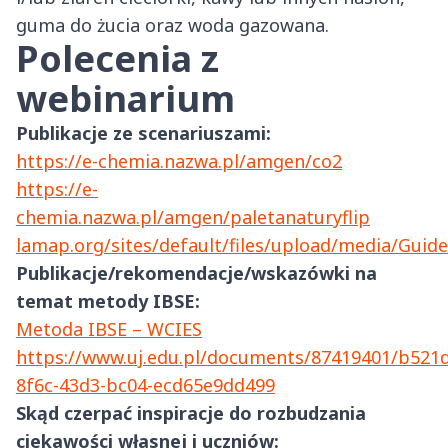
guma do żucia oraz woda gazowana.
Polecenia z
webinarium
Publikacje ze scenariuszami:
https://e-chemia.nazwa.pl/amgen/co2
https://e-
chemia.nazwa.pl/amgen/paletanaturyflip
lamap.org/sites/default/files/upload/media/Gui
Publikacje/rekomendacje/wskazówki na
temat metody IBSE:
Metoda IBSE – WCIES
https://www.uj.edu.pl/documents/87419401/b521d
8f6c-43d3-bc04-ecd65e9dd499
Skąd czerpać inspiracje do rozbudzania
ciekawości własnej i uczniów: