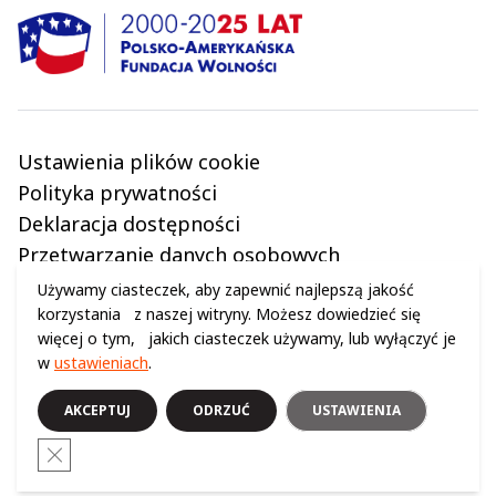
Ustawienia plików cookie
Polityka prywatności
Deklaracja dostępności
Przetwarzanie danych osobowych
Regulamin
Używamy ciasteczek, aby zapewnić najlepszą jakość
korzystania z naszej witryny. Możesz dowiedzieć się
więcej o tym, jakich ciasteczek używamy, lub wyłączyć je
w
ustawieniach
.
© 2024 WSZELKIE PRAWA ZASTRZEŻONE (C) CENTRUM NAUKI KOPERNIK
AKCEPTUJ
ODRZUĆ
USTAWIENIA
Close GDPR Cookie Banner
Opublikowano: 15.03.2025 | Zaktualizowano: 18.03.2025
Logo i link FormImpress