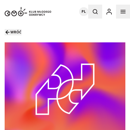
PL
WRÓĆ